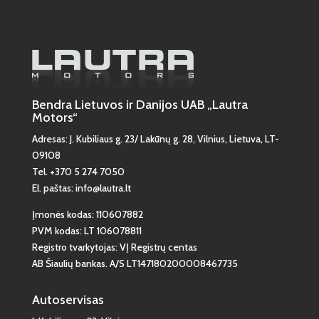
Bendra Lietuvos ir Danijos UAB „Lautra
Motors“
Adresas: J. Kubiliaus g. 23/ Lakūnų g. 28, Vilnius, Lietuva, LT-
09108
Tel. +370 5 274 7050
El. paštas: info@lautra.lt
Įmonės kodas: 110607882
PVM kodas: LT 106078811
Registro tvarkytojas: VĮ Registrų centas
AB Šiaulių bankas. A/S LT147180200008467735
Autoservisas